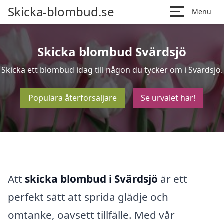
Skicka-blombud.se
Menu
Skicka blombud Svärdsjö
Skicka ett blombud idag till någon du tycker om i Svärdsjö.
Populära återförsäljare
Se urvalet här!
Att
skicka blombud i Svärdsjö
är ett
perfekt sätt att sprida glädje och
omtanke, oavsett tillfälle. Med vår