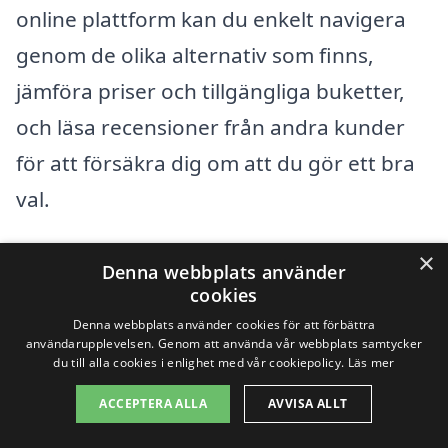
online plattform kan du enkelt navigera
genom de olika alternativ som finns,
jämföra priser och tillgängliga buketter,
och läsa recensioner från andra kunder
för att försäkra dig om att du gör ett bra
val.
×
Det är också värt att notera att många
Denna webbplats använder
cookies
florister erbjuder anpassade tjänster, där
Denna webbplats använder cookies för att förbättra
du kan lägga till personliga meddelanden
användarupplevelsen. Genom att använda vår webbplats samtycker
du till alla cookies i enlighet med vår cookiepolicy.
Läs mer
eller kombinera blommor med andra
gåvor som choklad eller vin. Detta kan
ACCEPTERA ALLA
AVVISA ALLT
ytterligare förstärka det budskap du vill