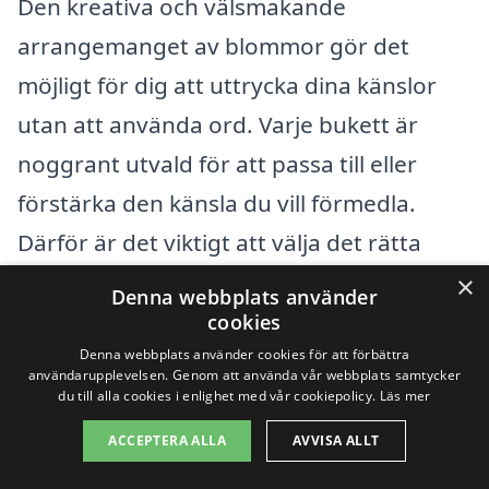
Den kreativa och välsmakande
arrangemanget av blommor gör det
möjligt för dig att uttrycka dina känslor
utan att använda ord. Varje bukett är
noggrant utvald för att passa till eller
förstärka den känsla du vill förmedla.
Därför är det viktigt att välja det rätta
företaget som kan erbjuda högkvalitativa
×
Denna webbplats använder
blombud.
cookies
Denna webbplats använder cookies för att förbättra
användarupplevelsen. Genom att använda vår webbplats samtycker
Förutom att erbjuda ett brett sortiment
du till alla cookies i enlighet med vår cookiepolicy.
Läs mer
av blommor, tillhandahåller många
ACCEPTERA ALLA
AVVISA ALLT
leverantörer även extra tjänster såsom