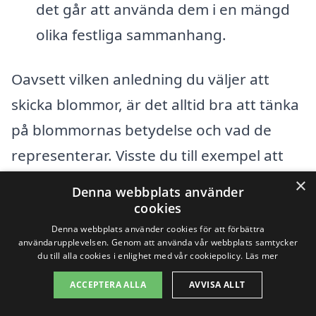
det går att använda dem i en mängd
olika festliga sammanhang.
Oavsett vilken anledning du väljer att
skicka blommor, är det alltid bra att tänka
på blommornas betydelse och vad de
representerar. Visste du till exempel att
olika blommor har olika betydelser? Rosor
×
Denna webbplats använder
symboliserar kärlek, medan solsken och
cookies
tulpaner kan betyda vänskap och glädje.
Denna webbplats använder cookies för att förbättra
användarupplevelsen. Genom att använda vår webbplats samtycker
Genom att välja rätt sort kan du förstärka
du till alla cookies i enlighet med vår cookiepolicy.
Läs mer
budskapet du vill skicka.
ACCEPTERA ALLA
AVVISA ALLT