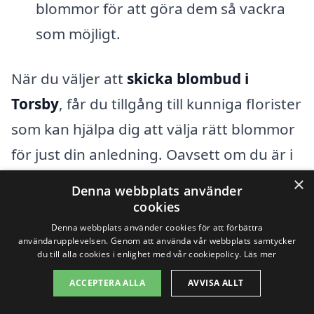
blommor för att göra dem så vackra
som möjligt.
När du väljer att
skicka blombud i
Torsby
, får du tillgång till kunniga florister
som kan hjälpa dig att välja rätt blommor
för just din anledning. Oavsett om du är i
behov av något traditionellt eller något
×
Denna webbplats använder
mer unikt och personligt, så finns det
cookies
flera alternativ att välja mellan. Tveka inte
Denna webbplats använder cookies för att förbättra
användarupplevelsen. Genom att använda vår webbplats samtycker
att använda vår plattform för att navigera
du till alla cookies i enlighet med vår cookiepolicy.
Läs mer
bland lokala blomsterhandlare, jämföra
ACCEPTERA ALLA
AVVISA ALLT
priser och stilar, och hitta den perfekta