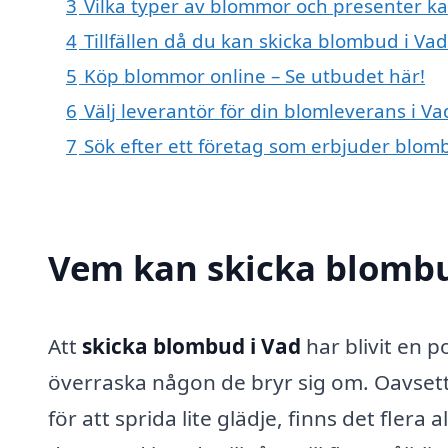
3
Vilka typer av blommor och presenter k
4
Tillfällen då du kan skicka blombud i Vad
5
Köp blommor online – Se utbudet här!
6
Välj leverantör för din blomleverans i Va
7
Sök efter ett företag som erbjuder blomb
Vem kan skicka blombu
Att
skicka blombud i Vad
har blivit en p
överraska någon de bryr sig om. Oavsett 
för att sprida lite glädje, finns det fle