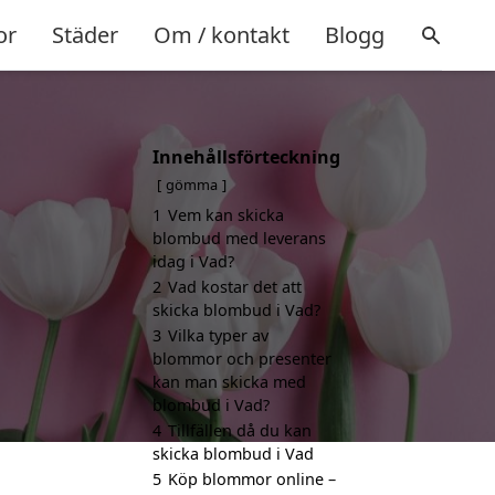
or
Städer
Om / kontakt
Blogg
Innehållsförteckning
gömma
1
Vem kan skicka
blombud med leverans
idag i Vad?
2
Vad kostar det att
skicka blombud i Vad?
3
Vilka typer av
blommor och presenter
kan man skicka med
blombud i Vad?
4
Tillfällen då du kan
skicka blombud i Vad
5
Köp blommor online –