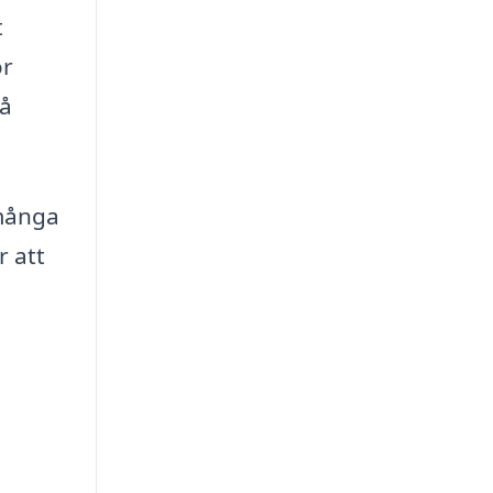
t
ör
på
 många
r att