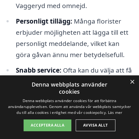
Vaggeryd med omnejd.
Personligt tillägg:
Många florister
erbjuder möjligheten att lägga till ett
personligt meddelande, vilket kan
göra gåvan ännu mer betydelsefull.
Snabb service:
Ofta kan du välja att få
×
blommorna levererade samma dag,
Denna webbplats använder
cookies
vilket är perfekt för de sista minuten-
Denna webbplats använder cookies för att förbättra
besluten.
användarupplevelsen. Genom att använda vår webbplats samtycker
du till alla cookies i enlighet med vår cookiepolicy.
Läs mer
Att skicka blombud är mer än bara en
ACCEPTERA ALLA
AVVISA ALLT
tradition; det är en form av