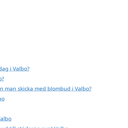
ag i Valbo?
o?
an man skicka med blombud i Valbo?
bo
Valbo