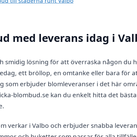
ud till städerna runt Valbo
d med leverans idag i Val
ch smidig lösning för att överraska någon du h
dag, ett bröllop, en omtanke eller bara för a
tag som erbjuder blomleveranser i det här omr
cka-blombud.se kan du enkelt hitta det bästa
e.
om verkar i Valbo och erbjuder snabba leveran
mmor och buketter som passar för alla tillfäll