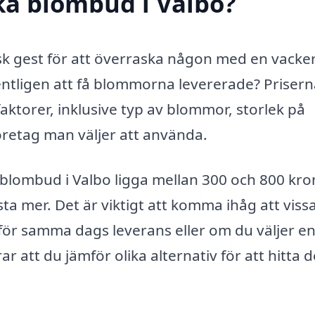
cka blombud i Valbo?
isk gest för att överraska någon med en vacke
tligen att få blommorna levererade? Prisern
ktorer, inklusive typ av blommor, storlek på
företag man väljer att använda.
a blombud i Valbo ligga mellan 300 och 800 kro
 mer. Det är viktigt att komma ihåg att viss
 för samma dags leverans eller om du väljer e
r att du jämför olika alternativ för att hitta 