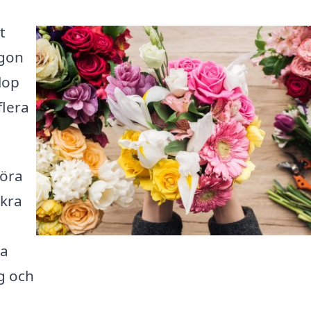
t
ågon
lop
flera
föra
ckra
ta
g och