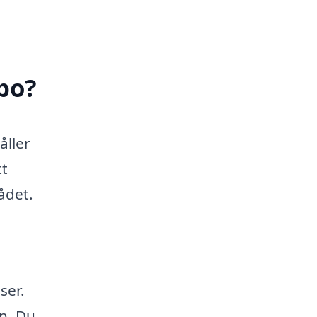
bo?
åller
tt
ådet.
ser.
en. Du