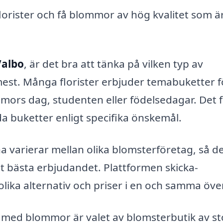
lorister och få blommor av hög kvalitet som ä
Valbo
, är det bra att tänka på vilken typ av
st. Många florister erbjuder temabuketter f
mors dag, studenten eller födelsedagar. Det 
a buketter enligt specifika önskemål.
rna varierar mellan olika blomsterföretag, så d
et bästa erbjudandet. Plattformen skicka-
olika alternativ och priser i en och samma över
o med blommor är valet av blomsterbutik av st