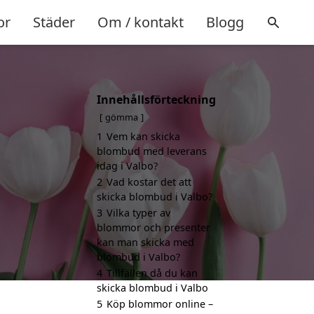
or
Städer
Om / kontakt
Blogg
Innehållsförteckning
gömma
1
Vem kan skicka
blombud med leverans
idag i Valbo?
2
Vad kostar det att
skicka blombud i Valbo?
3
Vilka typer av
blommor och presenter
kan man skicka med
blombud i Valbo?
4
Tillfällen då du kan
skicka blombud i Valbo
5
Köp blommor online –