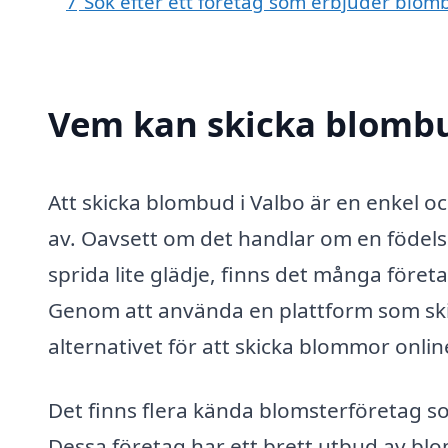
7
Sök efter ett företag som erbjuder blomb
Vem kan skicka blombu
Att skicka blombud i Valbo är en enkel o
av. Oavsett om det handlar om en födelse
sprida lite glädje, finns det många före
Genom att använda en plattform som ski
alternativet för att skicka blommor onlin
Det finns flera kända blomsterföretag s
Dessa företag har ett brett utbud av blo