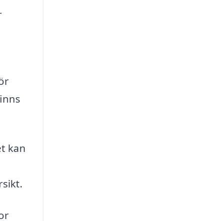
r
ör
finns
et kan
sikt.
or