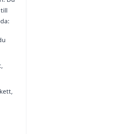
ill
uda:
du
t,
kett,