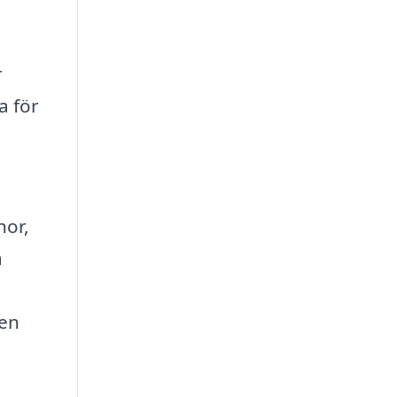
r
a för
nor,
a
n
den