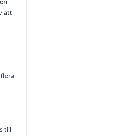
 en
v att
 flera
till