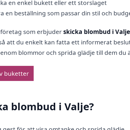
ka en enkel bukett eller ett storslaget
en beställning som passar din stil och budg
a företag som erbjuder
skicka blombud i Valje
 att du enkelt kan fatta ett informerat beslut
 genom blommor och sprida glädje till dem du ä
av buketter
ka blombud i Valje?
ig gest för att visa omtanke och sprida glädje.