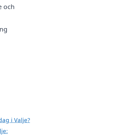
e och
ing
ag i Valje?
je: