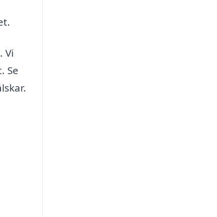
et.
. Vi
. Se
lskar.