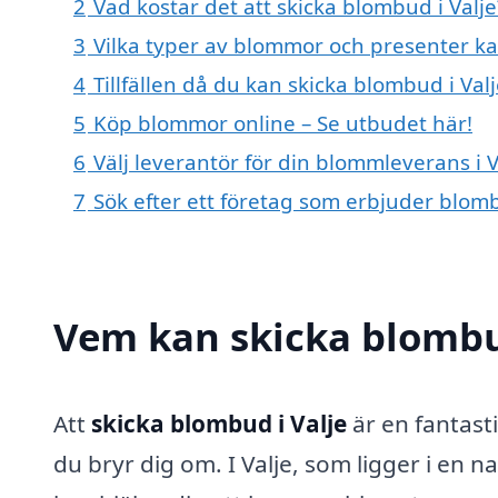
2
Vad kostar det att skicka blombud i Valje
3
Vilka typer av blommor och presenter k
4
Tillfällen då du kan skicka blombud i Val
5
Köp blommor online – Se utbudet här!
6
Välj leverantör för din blommleverans i V
7
Sök efter ett företag som erbjuder blomb
Vem kan skicka blombud
Att
skicka blombud i Valje
är en fantast
du bryr dig om. I Valje, som ligger i en n