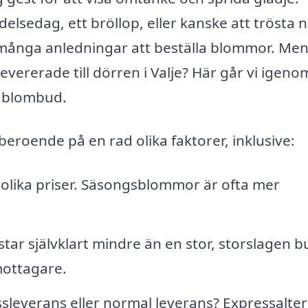
delsedag, ett bröllop, eller kanske att trösta
t många anledningar att beställa blommor. Me
vererade till dörren i Valje? Här går vi igeno
å blombud.
beroende på en rad olika faktorer, inklusive:
olika priser. Säsongsblommor är ofta mer
star självklart mindre än en stor, storslagen b
mottagare.
ssleverans eller normal leverans? Expressalter