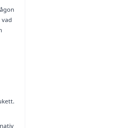
 någon
n vad
m
ukett.
nativ