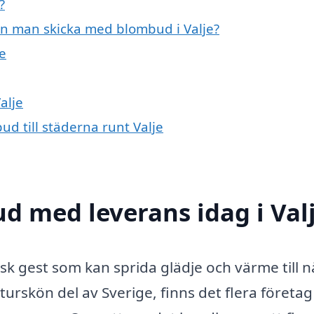
?
an man skicka med blombud i Valje?
je
alje
ud till städerna runt Valje
 med leverans idag i Val
isk gest som kan sprida glädje och värme till 
aturskön del av Sverige, finns det flera företa