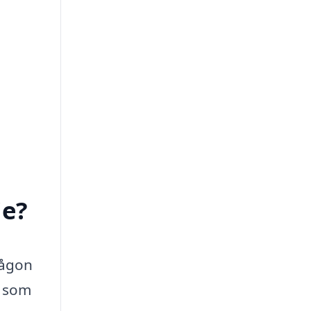
je?
någon
g som