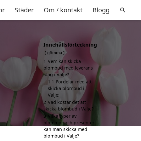
or
Städer
Om / kontakt
Blogg
Innehållsförteckning
gömma
1
Vem kan skicka
blombud med leverans
idag i Valje?
1.1
Fördelar med att
skicka blombud i
Valje:
2
Vad kostar det att
skicka blombud i Valje?
3
Vilka typer av
blommor och presenter
kan man skicka med
blombud i Valje?