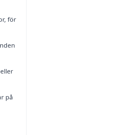
r, för
anden
eller
år på