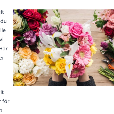
lt
 du
lle
vi
 Här
er
it
 för
ta