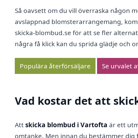
Så oavsett om du vill överraska någon me
avslappnad blomsterarrangemang, kommer
skicka-blombud.se för att se fler alterna
några få klick kan du sprida glädje och om
Populära återförsäljare
Se urvalet 
Vad kostar det att ski
Att
skicka blombud i Vartofta
är ett utm
omtanke. Men innan du bestämmer dig för