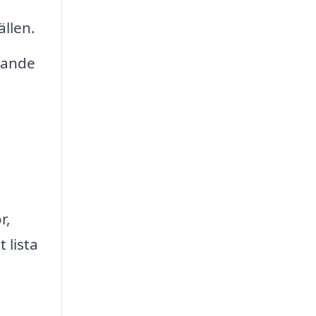
ällen.
elande
r,
 lista