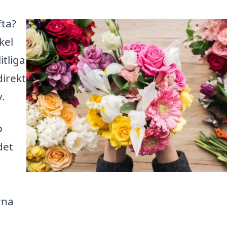
fta?
kel
itliga
direkt
v.
p
det
rna