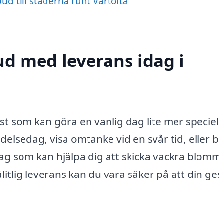
ud till städerna runt Vartofta
d med leverans idag i
est som kan göra en vanlig dag lite mer speciel
delsedag, visa omtanke vid en svår tid, eller 
etag som kan hjälpa dig att skicka vackra blommo
itlig leverans kan du vara säker på att din ge