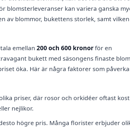
 för blomsterleveranser kan variera ganska my
pen av blommor, bukettens storlek, samt vilken
etala emellan
200 och 600 kronor
för en
xtravagant bukett med säsongens finaste bl
riset öka. Här är några faktorer som påverka
ika priser, där rosor och orkidéer oftast kos
ler nejlikor.
desto högre pris. Många florister erbjuder oli