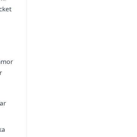
cket
ommor
r
tar
ka