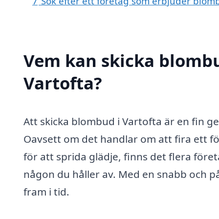
7
Sök efter ett företag som erbjuder blomb
Vem kan skicka blombu
Vartofta?
Att skicka blombud i Vartofta är en fin g
Oavsett om det handlar om att fira ett fö
för att sprida glädje, finns det flera för
någon du håller av. Med en snabb och pål
fram i tid.