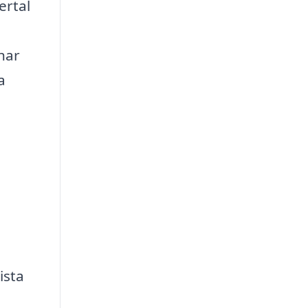
ertal
har
a
ista