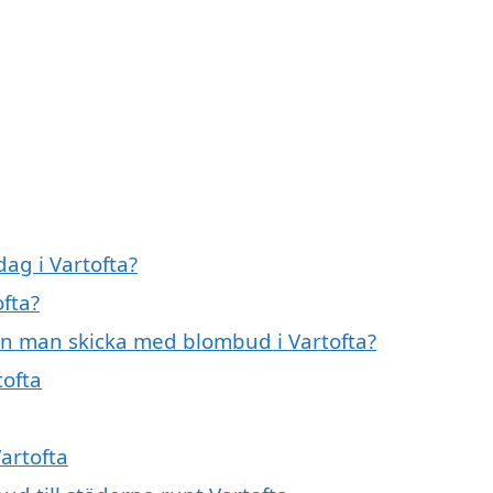
ag i Vartofta?
ofta?
an man skicka med blombud i Vartofta?
tofta
artofta