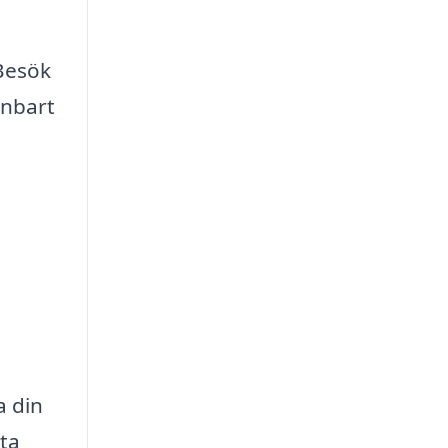
Besök
enbart
a din
ta