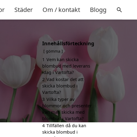
or
Städer
Om / kontakt
Blogg
Innehållsförteckning
gömma
1
Vem kan skicka
blombud med leverans
idag i Vartofta?
2
Vad kostar det att
skicka blombud i
Vartofta?
3
Vilka typer av
blommor och presenter
kan man skicka med
blombud i Vartofta?
4
Tillfällen då du kan
skicka blombud i