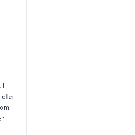
ll
eller
enom
er