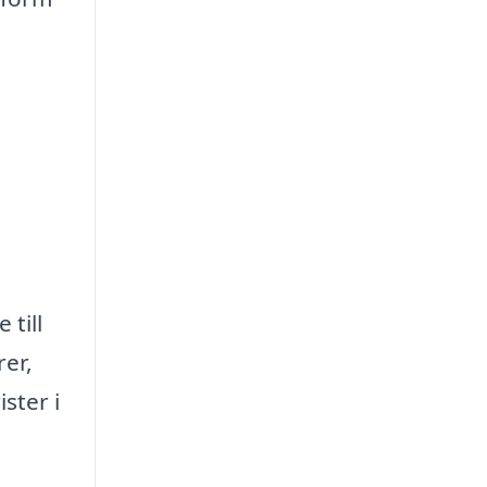
 till
rer,
ster i