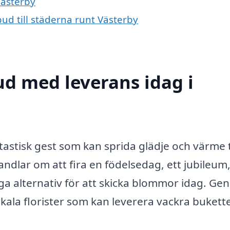
Västerby
ud till städerna runt Västerby
d med leverans idag i
tastisk gest som kan sprida glädje och värme ti
dlar om att fira en födelsedag, ett jubileum, 
ga alternativ för att skicka blommor idag. G
okala florister som kan leverera vackra bukett