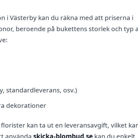
on i Västerby kan du räkna med att priserna i
onor, beroende på bukettens storlek och typ 
ve:
y, standardleverans, osv.)
tra dekorationer
 florister kan ta ut en leveransavgift, vilket ka
tt använda
skicka-blombud.se
kan du enkelt