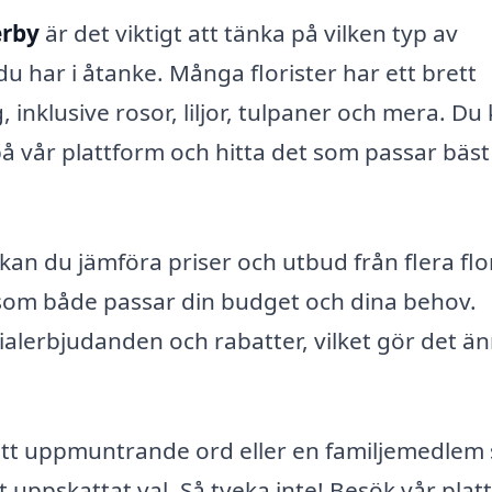
erby
är det viktigt att tänka på vilken typ av
 du har i åtanke. Många florister har ett brett
klusive rosor, liljor, tulpaner och mera. Du
på vår plattform och hitta det som passar bäst
kan du jämföra priser och utbud från flera flor
t som både passar din budget och dina behov.
alerbjudanden och rabatter, vilket gör det ä
ett uppmuntrande ord eller en familjemedlem
tt uppskattat val. Så tveka inte! Besök vår pla