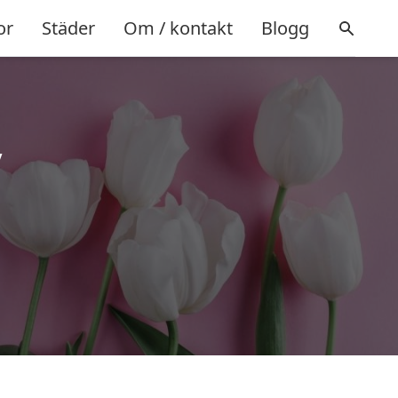
or
Städer
Om / kontakt
Blogg
y