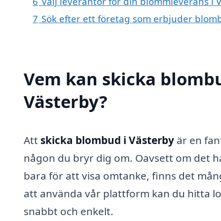
6
Välj leverantör för din blommleverans i 
7
Sök efter ett företag som erbjuder blomb
Vem kan skicka blombu
Västerby?
Att
skicka blombud i Västerby
är en fan
någon du bryr dig om. Oavsett om det han
bara för att visa omtanke, finns det mån
att använda vår plattform kan du hitta l
snabbt och enkelt.