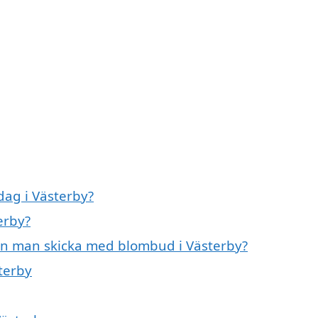
ag i Västerby?
erby?
an man skicka med blombud i Västerby?
sterby