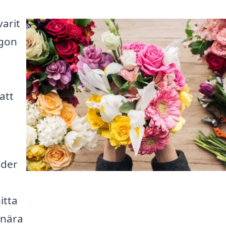
varit
ågon
att
uder
itta
 nära