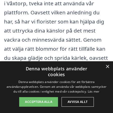
i Våxtorp, tveka inte att använda vår
plattform. Oavsett vilken anledning du
har, så har vi florister som kan hjälpa dig
att uttrycka dina känslor på det mest
vackra och minnesvärda sättet. Genom
att välja rätt blommor för rätt tillfälle kan
du skapa glädje och sprida kärlek, oavsett
×
avståndet mellan er. Ta en titt på vårt
Denna webbplats använder
cookies
utbud och låt oss hjälpa dig att göra
Denna webbplats använder cookies för att förbättra
någons dag ljusare!
användarupplevelsen. Genom att använda vår webbplats samtycker
du till alla cookies i enlighet med vår cookiepolicy.
Läs mer
ACCEPTERA ALLA
AVVISA ALLT
Populära återförsäljare