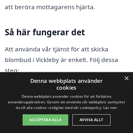
att beröra mottagarens hjärta.
Så här fungerar det
Att använda vår tjänst för att skicka
blombud i Vickleby är enkelt. Följ dessa
steg:
×
Denna webbplats använder
cookies
Besök vår webbplats och sök efter
Denna webbplats använder cookies för att förbättra
florister i Vickleby.
användarupplevelsen. Genom att använda vår webbplats samtycker
du till alla cookies i enlighet med vår cookiepolicy.
Läs mer
Bläddra igenom vårt utbud av
ACCEPTERA ALLA
AVVISA ALLT
buketter och arrangemang.