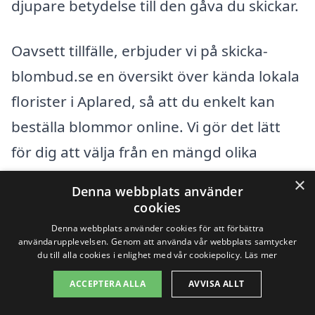
djupare betydelse till den gåva du skickar.
Oavsett tillfälle, erbjuder vi på skicka-
blombud.se en översikt över kända lokala
florister i Aplared, så att du enkelt kan
beställa blommor online. Vi gör det lätt
för dig att välja från en mängd olika
alternativ och få dem levererade direkt till
×
Denna webbplats använder
din mottagares dörr. Kontakta oss idag
cookies
för att lära dig mer om hur vi kan hjälpa
Denna webbplats använder cookies för att förbättra
användarupplevelsen. Genom att använda vår webbplats samtycker
dig att skicka blombud i Aplared och göra
du till alla cookies i enlighet med vår cookiepolicy.
Läs mer
någon speciell glad!
ACCEPTERA ALLA
AVVISA ALLT