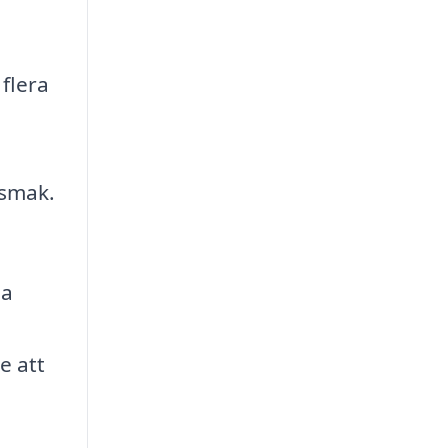
 flera
 smak.
la
e att