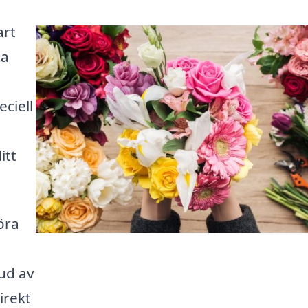
art
na
eciell
itt
öra
ud av
irekt