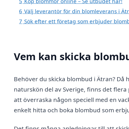
5
Köp blommor online – Se utbudet här!
6
Välj leverantör för din blomleverans i Ät
7
Sök efter ett företag som erbjuder blomb
Vem kan skicka blombu
Behöver du skicka blombud i Ätran? Då har 
naturskön del av Sverige, finns det flera
att överraska någon speciell med en va
enkelt hitta och boka blombud som erbj
Det finns många anledningar till att ski