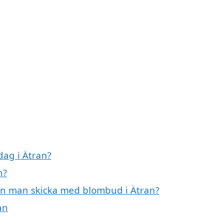
r
ag i Ätran?
n?
an man skicka med blombud i Ätran?
an