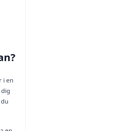
an?
 i en
 dig
 du
ra en