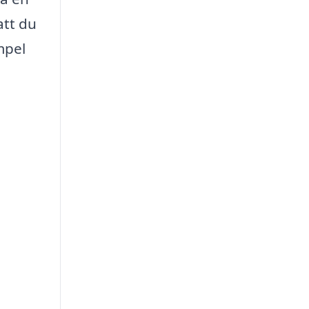
att du
mpel