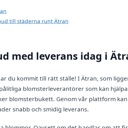
ran
ud till städerna runt Ätran
d med leverans idag i Ätr
du kommit till rätt ställe! I Ätran, som ligger
 pålitliga blomsterleverantörer som kan hjälpa
cker blomsterbukett. Genom vår plattform kan
uder snabb och smidig leverans.
cka blommor. Oavsett om det handlar om att fi