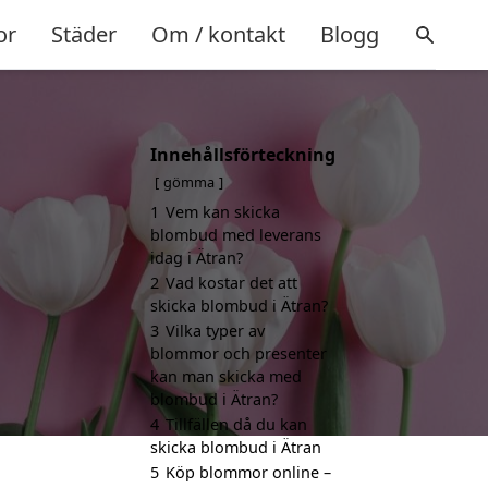
or
Städer
Om / kontakt
Blogg
Innehållsförteckning
gömma
1
Vem kan skicka
blombud med leverans
idag i Ätran?
2
Vad kostar det att
skicka blombud i Ätran?
3
Vilka typer av
blommor och presenter
kan man skicka med
blombud i Ätran?
4
Tillfällen då du kan
skicka blombud i Ätran
5
Köp blommor online –