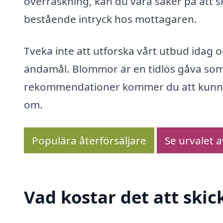
överraskning, kan du vara säker på att 
bestående intryck hos mottagaren.
Tveka inte att utforska vårt utbud idag 
ändamål. Blommor är en tidlös gåva som
rekommendationer kommer du att kunna sk
om.
Populära återförsäljare
Se urvalet 
Vad kostar det att ski