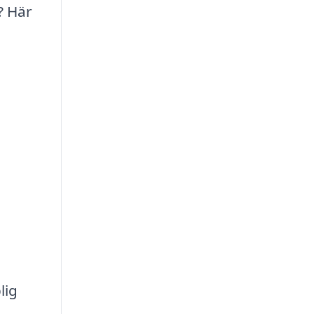
? Här
lig