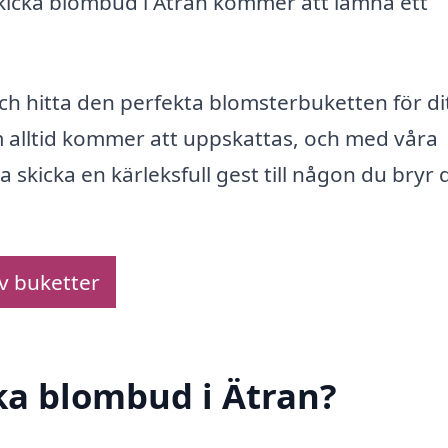
skicka blombud i Ätran kommer att lämna ett
och hitta den perfekta blomsterbuketten för di
 alltid kommer att uppskattas, och med våra
icka en kärleksfull gest till någon du bryr 
av buketter
cka blombud i Ätran?