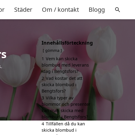
or
Städer
Om / kontakt
Blogg
Innehållsförteckning
rs
gömma
1
Vem kan skicka
blombud med leverans
.
idag i Bengtsfors?
2
Vad kostar det att
skicka blombud i
Bengtsfors?
3
Vilka typer av
blommor och presenter
kan man skicka med
blombud i Bengtsfors?
4
Tillfällen då du kan
skicka blombud i