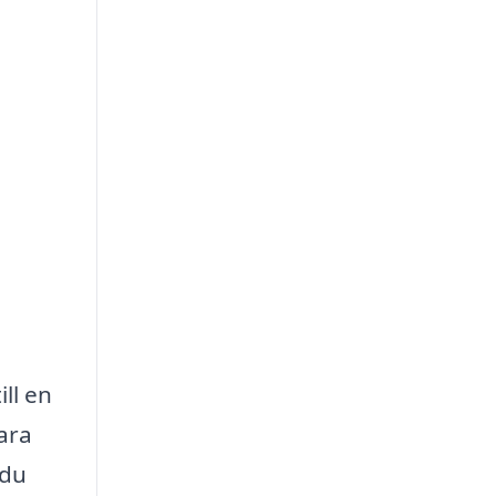
ll en
ara
du