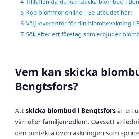
4
Tillfällen då du kan skicka blombud i Be
5
Köp blommor online – Se utbudet här!
6
Välj leverantör för din blombevakning i 
7
Sök efter ett företag som erbjuder blomb
Vem kan skicka blombu
Bengtsfors?
Att
skicka blombud i Bengtsfors
är en u
vän eller familjemedlem. Oavsett anledni
den perfekta överraskningen som spride