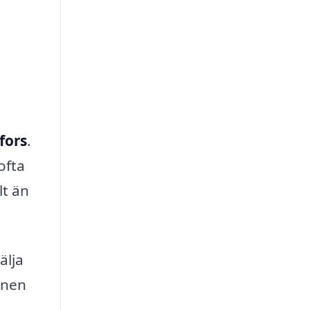
fors
.
ofta
lt än
älja
nnen