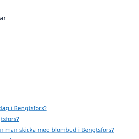
ar
ag i Bengtsfors?
tsfors?
an man skicka med blombud i Bengtsfors?