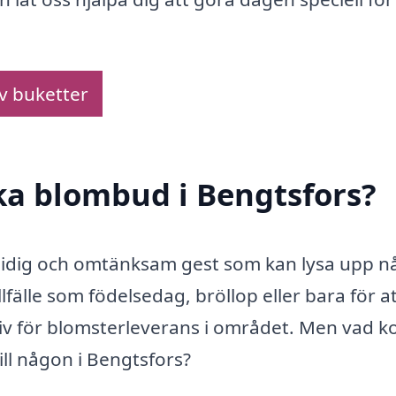
av buketter
cka blombud i Bengtsfors?
smidig och omtänksam gest som kan lysa upp 
llfälle som födelsedag, bröllop eller bara för at
tiv för blomsterleverans i området. Men vad k
ill någon i Bengtsfors?