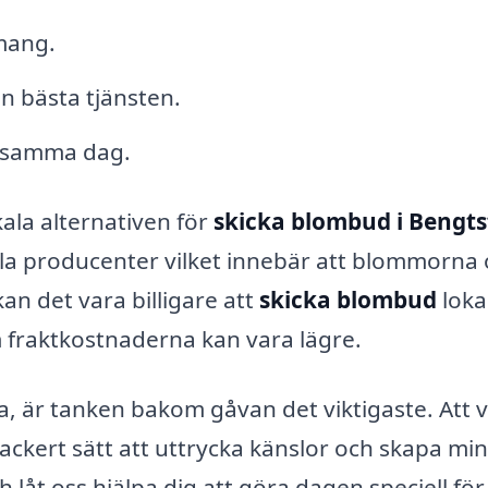
mang.
n bästa tjänsten.
s samma dag.
ala alternativen för
skicka blombud i Bengts
la producenter vilket innebär att blommorna 
an det vara billigare att
skicka blombud
loka
m fraktkostnaderna kan vara lägre.
a, är tanken bakom gåvan det viktigaste. Att v
vackert sätt att uttrycka känslor och skapa mi
h låt oss hjälpa dig att göra dagen speciell för