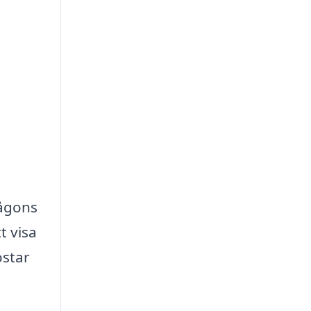
någons
t visa
ostar