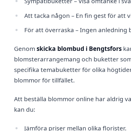
Sympatibuketter – Visa omtanke i sv
Att tacka någon – En fin gest för att 
För att överraska – Ingen anledning b
Genom
skicka blombud i Bengtsfors
kan
blomsterarrangemang och buketter som p
specifika temabuketter för olika högtider
blommor för tillfället.
Att beställa blommor online har aldrig 
kan du:
Jämföra priser mellan olika florister.