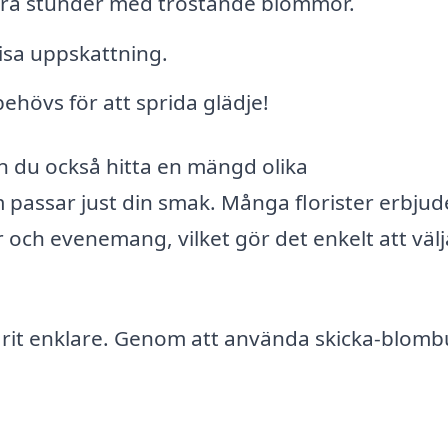
åra stunder med tröstande blommor.
visa uppskattning.
ehövs för att sprida glädje!
 du också hitta en mängd olika
assar just din smak. Många florister erbjud
 och evenemang, vilket gör det enkelt att välj
varit enklare. Genom att använda skicka-blomb