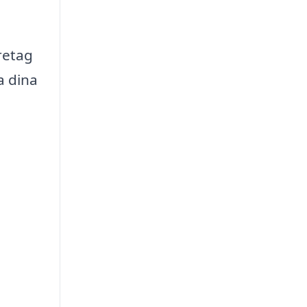
retag
a dina