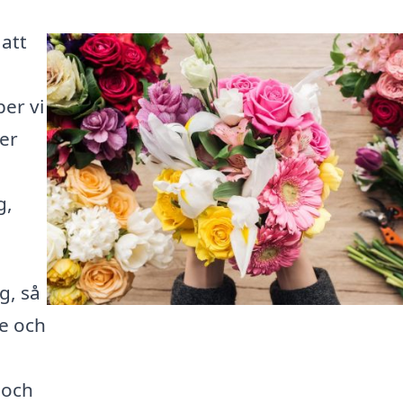
 att
er vi
der
g,
g, så
ne och
 och