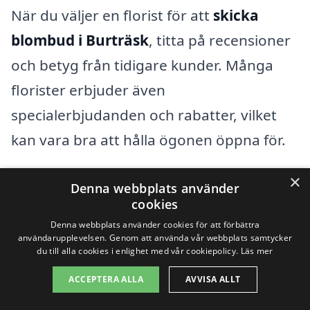
När du väljer en florist för att
skicka
blombud i Burträsk
, titta på recensioner
och betyg från tidigare kunder. Många
florister erbjuder även
specialerbjudanden och rabatter, vilket
kan vara bra att hålla ögonen öppna för.
×
Sammanfattningsvis finns det en mängd
Denna webbplats använder
cookies
tillfällen då du kan och bör skicka
Denna webbplats använder cookies för att förbättra
blombud i Burträsk, oavsett om det
användarupplevelsen. Genom att använda vår webbplats samtycker
du till alla cookies i enlighet med vår cookiepolicy.
Läs mer
handlar om att fira en stor händelse eller
ACCEPTERA ALLA
AVVISA ALLT
bara för att sprida glädje i vardagen. Med
hjälp av
skicka-blombud.se
har du alla