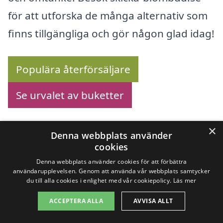
för att utforska de många alternativ som
finns tillgängliga och gör någon glad idag!
Populära återförsäljare
Se urvalet av buketter
×
Denna webbplats använder
Köp blommor online –
cookies
Denna webbplats använder cookies för att förbättra
Se utbudet här!
användarupplevelsen. Genom att använda vår webbplats samtycker
du till alla cookies i enlighet med vår cookiepolicy.
Läs mer
ACCEPTERA ALLA
AVVISA ALLT
Letar du efter att
skicka blombud i