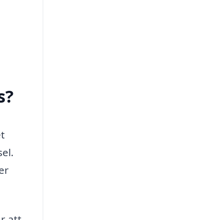
s?
et
el.
er
r att