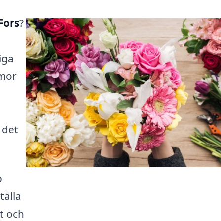
Fors
?
iga
mmor
 det
p
tälla
t och