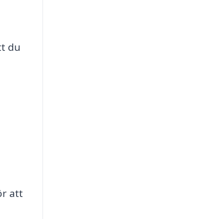
tt du
r att