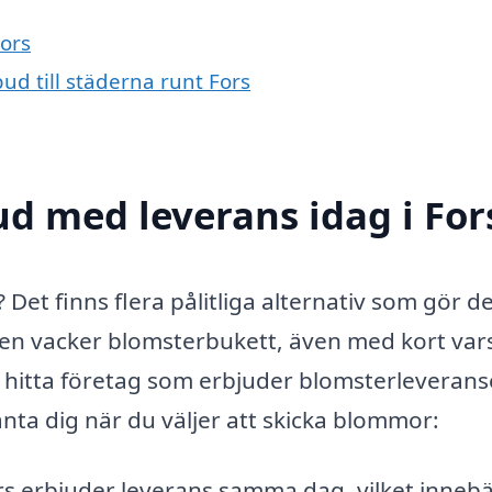
Fors
ud till städerna runt Fors
d med leverans idag i For
? Det finns flera pålitliga alternativ som gör d
 en vacker blomsterbukett, även med kort vars
t hitta företag som erbjuder blomsterleverans
änta dig när du väljer att skicka blommor:
rs erbjuder leverans samma dag, vilket innebä