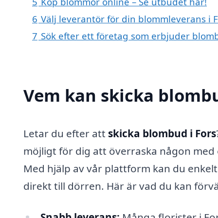
5
Köp blommor online – Se utbudet här!
6
Välj leverantör för din blommleverans i 
7
Sök efter ett företag som erbjuder blomb
Vem kan skicka blombu
Letar du efter att
skicka blombud i Fors
möjligt för dig att överraska någon med
Med hjälp av vår plattform kan du enkel
direkt till dörren. Här är vad du kan förv
Snabb leverans:
Många florister i Fo