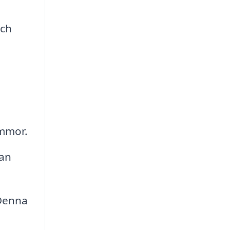
och
mmor.
lan
 Denna