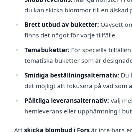
du kan skicka blommor till en älskad p
Brett utbud av buketter:
Oavsett om 
finns det något för varje tillfälle.
Temabuketter:
För speciella tillfäll
tematiska buketter som är designade 
Smidiga beställningsalternativ:
Du k
det möjligt att fokusera på vad som är
Pålitliga leveransalternativ:
Välj me
hemleverans eller upphämtning i but
Att
skicka blombud i Fors
är inte bara en