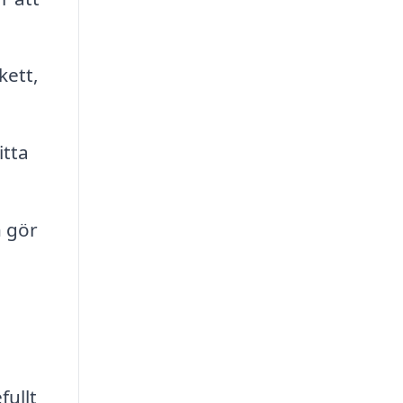
kett,
itta
h gör
fullt