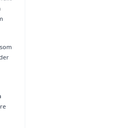
a
m
a som
ider
a
are