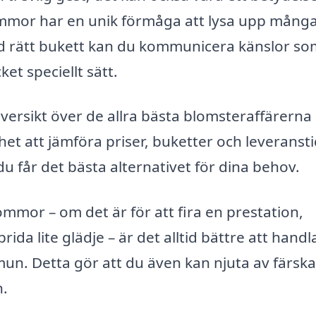
Blommor har en unik förmåga att lysa upp mång
ed rätt bukett kan du kommunicera känslor so
et speciellt sätt.
versikt över de allra bästa blomsteraffärern
het att jämföra priser, buketter och leveranst
t du får det bästa alternativet för dina behov.
blommor – om det är för att fira en prestation,
rida lite glädje – är det alltid bättre att handl
mun. Detta gör att du även kan njuta av färsk
n.