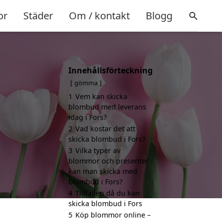
or
Städer
Om / kontakt
Blogg
Innehållsförteckning
gömma
1
Vem kan skicka
blombud med leverans
idag i Fors?
2
Vad kostar det att
skicka blombud i Fors?
3
Vilka typer av
blommor och presenter
kan man skicka med
blombud i Fors?
4
Tillfällen då du kan
skicka blombud i Fors
5
Köp blommor online –