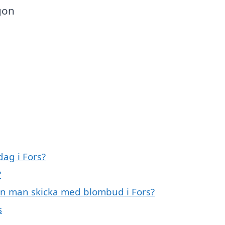
gon
ag i Fors?
?
an man skicka med blombud i Fors?
s