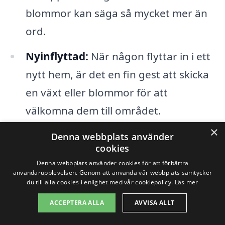
blommor kan säga så mycket mer än
ord.
Nyinflyttad:
När någon flyttar in i ett
nytt hem, är det en fin gest att skicka
en växt eller blommor för att
välkomna dem till området.
×
Denna webbplats använder
Genom att använda en plattform som
cookies
skicka-blombud.se kan du lätt jämföra
Denna webbplats använder cookies för att förbättra
användarupplevelsen. Genom att använda vår webbplats samtycker
olika blombudstjänster och hitta rätt
du till alla cookies i enlighet med vår cookiepolicy.
Läs mer
företag för just dina behov. Du kan se en
ACCEPTERA ALLA
AVVISA ALLT
översikt över kända aktörer som tilbyder