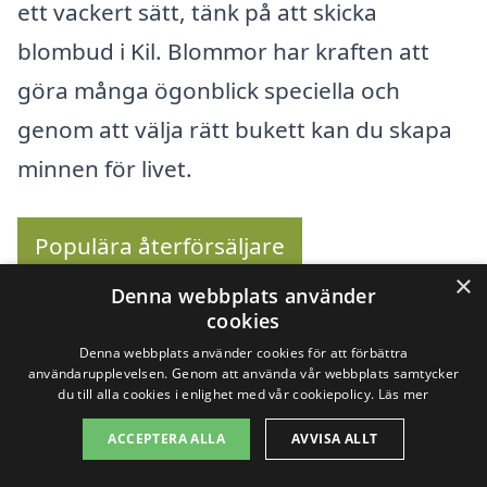
ett vackert sätt, tänk på att skicka
blombud i Kil. Blommor har kraften att
göra många ögonblick speciella och
genom att välja rätt bukett kan du skapa
minnen för livet.
Populära återförsäljare
×
Denna webbplats använder
Se urvalet av buketter
cookies
Denna webbplats använder cookies för att förbättra
användarupplevelsen. Genom att använda vår webbplats samtycker
du till alla cookies i enlighet med vår cookiepolicy.
Läs mer
Köp blommor online –
ACCEPTERA ALLA
AVVISA ALLT
Se utbudet här!