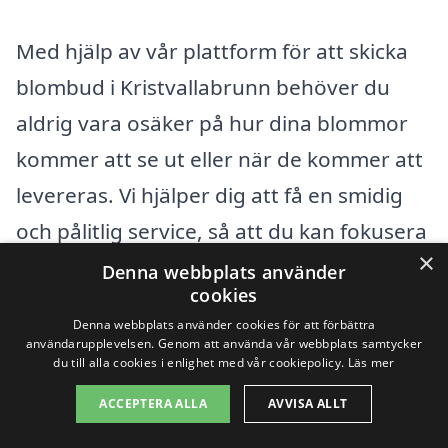
Med hjälp av vår plattform för att skicka
blombud i Kristvallabrunn behöver du
aldrig vara osäker på hur dina blommor
kommer att se ut eller när de kommer att
levereras. Vi hjälper dig att få en smidig
och pålitlig service, så att du kan fokusera
×
på det som verkligen betyder något – att
Denna webbplats använder
cookies
sprida glädje och omtanke till dem du
Denna webbplats använder cookies för att förbättra
älskar.
användarupplevelsen. Genom att använda vår webbplats samtycker
du till alla cookies i enlighet med vår cookiepolicy.
Läs mer
Oavsett vad tillfället är, är blommor alltid
ACCEPTERA ALLA
AVVISA ALLT
en vacker och meningsfull gåva. Så nästa