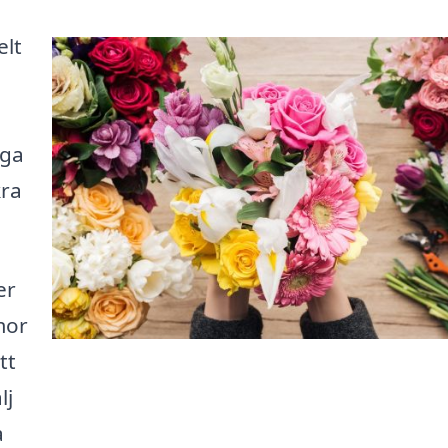
elt
äga
kra
er
mor
tt
lj
a