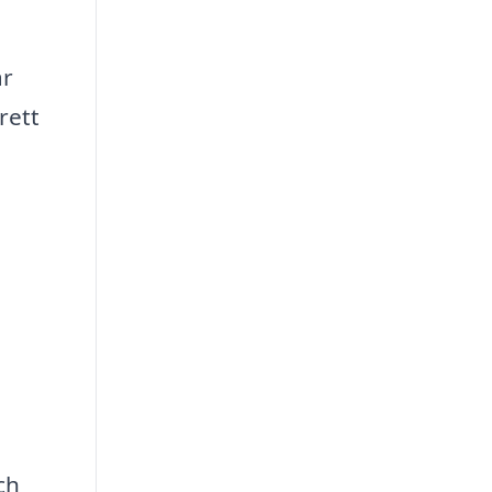
ar
rett
ch