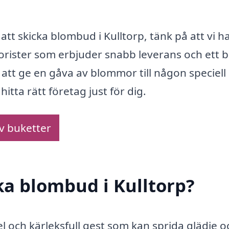
r att skicka blombud i Kulltorp, tänk på att vi h
orister som erbjuder snabb leverans och ett b
 att ge en gåva av blommor till någon speciell
itta rätt företag just för dig.
av buketter
ka blombud i Kulltorp?
l och kärleksfull gest som kan sprida glädje o