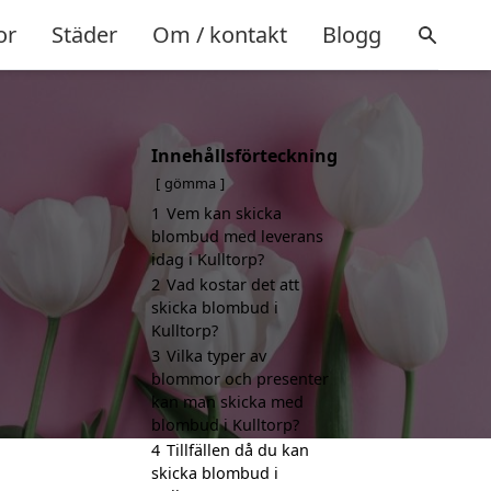
or
Städer
Om / kontakt
Blogg
Innehållsförteckning
gömma
1
Vem kan skicka
blombud med leverans
idag i Kulltorp?
2
Vad kostar det att
skicka blombud i
Kulltorp?
3
Vilka typer av
blommor och presenter
kan man skicka med
blombud i Kulltorp?
4
Tillfällen då du kan
skicka blombud i