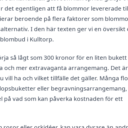
r det egentligen att få blommor levererade til
rierar beroende på flera faktorer som blomm
lternativ. I den här texten ger vi en översikt
 blombud i Kulltorp.
rja så lågt som 300 kronor för en liten bukett
tora och mer extravaganta arrangemang. Det är
 vill ha och vilket tillfälle det gäller. Många flo
lopsbuketter eller begravningsarrangemang, 
l på vad som kan påverka kostnaden för ett
rosor eller orkidéer, kan vara dyrare än andr