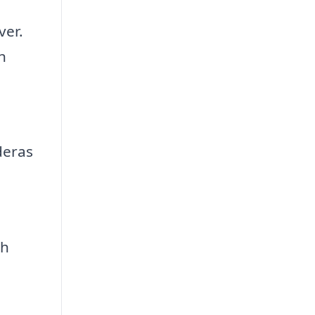
ver.
h
deras
ch