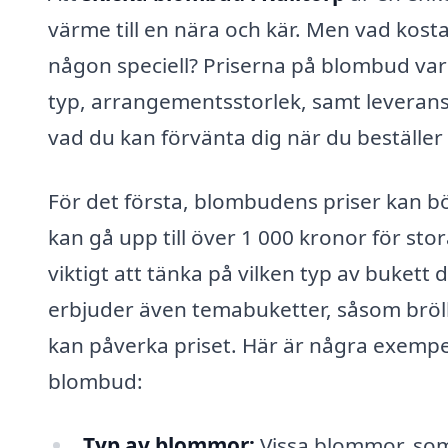
värme till en nära och kär. Men vad kosta
någon speciell? Priserna på blombud va
typ, arrangementsstorlek, samt leveransa
vad du kan förvänta dig när du beställer
För det första, blombudens priser kan bö
kan gå upp till över 1 000 kronor för s
viktigt att tänka på vilken typ av bukett du
erbjuder även temabuketter, såsom bröl
kan påverka priset. Här är några exempe
blombud:
Typ av blommor:
Vissa blommor, som 