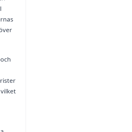
l
ornas
 över
 och
rister
vilket
a.