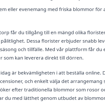
em eller evenemang med friska blommor för a
orp får du tillgång till en mängd olika florist
h pålitlighet. Dessa florister erbjuder snabb le
äsong och tillfälle. Med vår plattform får du 
 som kan leverera direkt till dörren.
dag är bekvämligheten i att beställa online. 
recensioner, och enkelt välja det arrangemang
öker efter traditionella blommor som rosor o
sserar du med lätthet genom utbudet av blomm