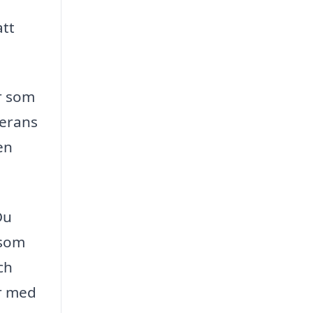
tt
er som
verans
en
Du
 som
ch
or med