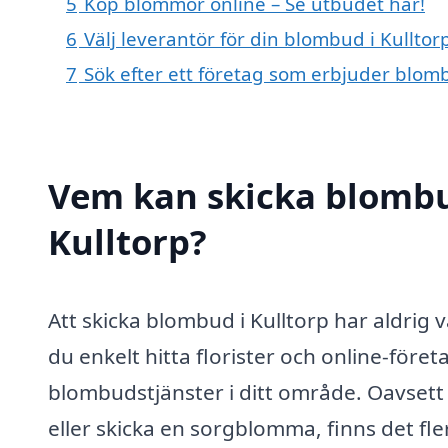
5
Köp blommor online – Se utbudet här!
6
Välj leverantör för din blombud i Kulltor
7
Sök efter ett företag som erbjuder blomb
Vem kan skicka blombu
Kulltorp?
Att skicka blombud i Kulltorp har aldrig
du enkelt hitta florister och online-före
blombudstjänster i ditt område. Oavsett
eller skicka en sorgblomma, finns det fler