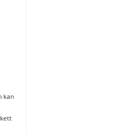
m kan
kett