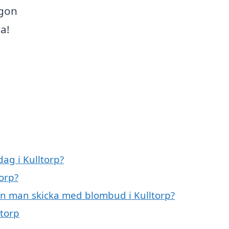
ågon
a!
ag i Kulltorp?
torp?
an man skicka med blombud i Kulltorp?
ltorp