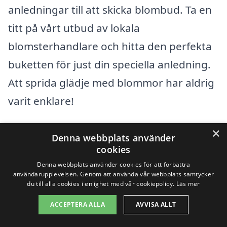
anledningar till att skicka blombud. Ta en
titt på vårt utbud av lokala
blomsterhandlare och hitta den perfekta
buketten för just din speciella anledning.
Att sprida glädje med blommor har aldrig
varit enklare!
×
Populära återförsäljare
Denna webbplats använder
cookies
Se urvalet av buketter
Denna webbplats använder cookies för att förbättra
användarupplevelsen. Genom att använda vår webbplats samtycker
du till alla cookies i enlighet med vår cookiepolicy.
Läs mer
ACCEPTERA ALLA
AVVISA ALLT
Köp blommor online –