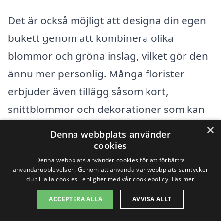
Det är också möjligt att designa din egen
bukett genom att kombinera olika
blommor och gröna inslag, vilket gör den
ännu mer personlig. Många florister
erbjuder även tillägg såsom kort,
snittblommor och dekorationer som kan
anpassas efter dina önskemål.
×
Denna webbplats använder
cookies
Här är några tips för att få ut det mesta av
Denna webbplats använder cookies för att förbättra
användarupplevelsen. Genom att använda vår webbplats samtycker
din blomsterbeställning:
du till alla cookies i enlighet med vår cookiepolicy.
Läs mer
ACCEPTERA ALLA
AVVISA ALLT
Välj rätt blommor för tillfället. Tänk på