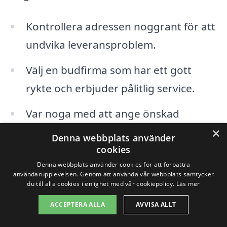
Kontrollera adressen noggrant för att
undvika leveransproblem.
Välj en budfirma som har ett gott
rykte och erbjuder pålitlig service.
Var noga med att ange önskad
leveranstid för att passa mottagarens
×
Denna webbplats använder
schema.
cookies
Denna webbplats använder cookies för att förbättra
användarupplevelsen. Genom att använda vår webbplats samtycker
I Lundby finns det många företag som
du till alla cookies i enlighet med vår cookiepolicy.
Läs mer
kan hjälpa dig att skicka blombud, och
ACCEPTERA ALLA
AVVISA ALLT
agenda varierar från blommor till