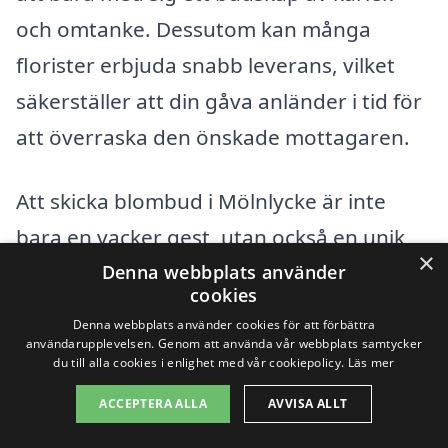
och omtanke. Dessutom kan många
florister erbjuda snabb leverans, vilket
säkerställer att din gåva anländer i tid för
att överraska den önskade mottagaren.
Att skicka blombud i Mölnlycke är inte
bara en vacker gest, utan också en unik
×
och personlig tidlös present. Det finns
Denna webbplats använder
cookies
något speciellt med att få blommor
Denna webbplats använder cookies för att förbättra
levererade direkt till dörren, vilket gör att
användarupplevelsen. Genom att använda vår webbplats samtycker
du till alla cookies i enlighet med vår cookiepolicy.
Läs mer
mottagaren känner sig värderad och
ACCEPTERA ALLA
AVVISA ALLT
omtyckt. Så nästa gång du funderar på