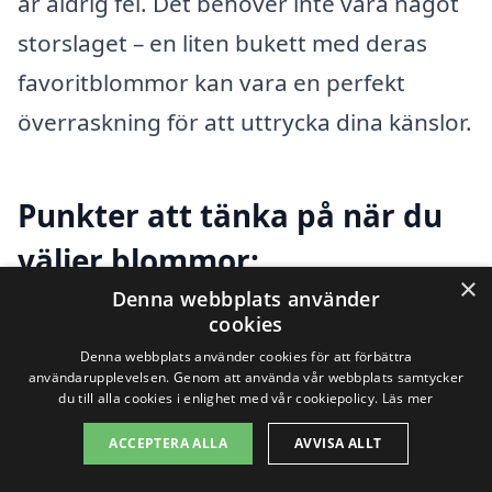
är aldrig fel. Det behöver inte vara något
storslaget – en liten bukett med deras
favoritblommor kan vara en perfekt
överraskning för att uttrycka dina känslor.
Punkter att tänka på när du
väljer blommor:
×
Denna webbplats använder
Välj blommor efter tillfälle – vissa
cookies
Denna webbplats använder cookies för att förbättra
blommor passar bättre för vissa
användarupplevelsen. Genom att använda vår webbplats samtycker
händelser.
du till alla cookies i enlighet med vår cookiepolicy.
Läs mer
ACCEPTERA ALLA
AVVISA ALLT
Ta hänsyn till mottagarens smak och