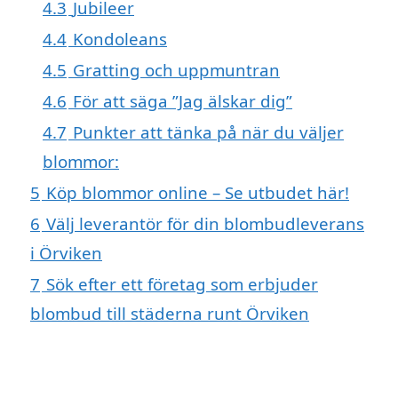
4.3
Jubileer
4.4
Kondoleans
4.5
Gratting och uppmuntran
4.6
För att säga ”Jag älskar dig”
4.7
Punkter att tänka på när du väljer
blommor:
5
Köp blommor online – Se utbudet här!
6
Välj leverantör för din blombudleverans
i Örviken
7
Sök efter ett företag som erbjuder
blombud till städerna runt Örviken