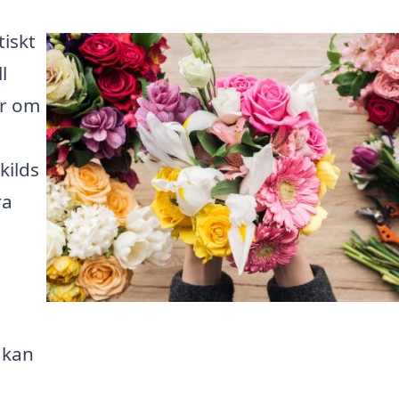
tiskt
l
ar om
kilds
ra
 kan