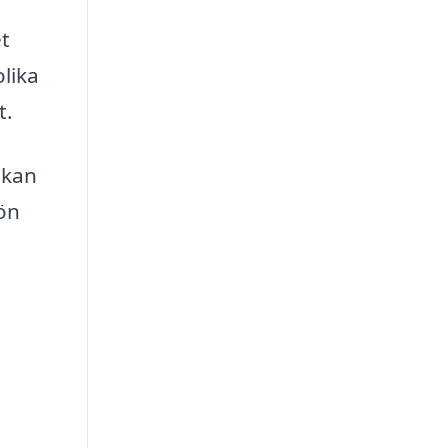
t
lika
t.
 kan
sön