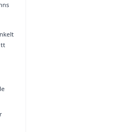
inns
nkelt
tt
de
r