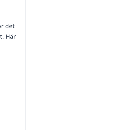
ör det
t. Här