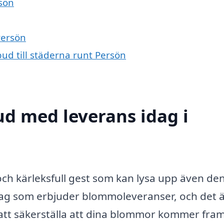
rsön
Persön
ud till städerna runt Persön
d med leverans idag i
och kärleksfull gest som kan lysa upp även de
tag som erbjuder blommoleveranser, och det 
för att säkerställa att dina blommor kommer fram