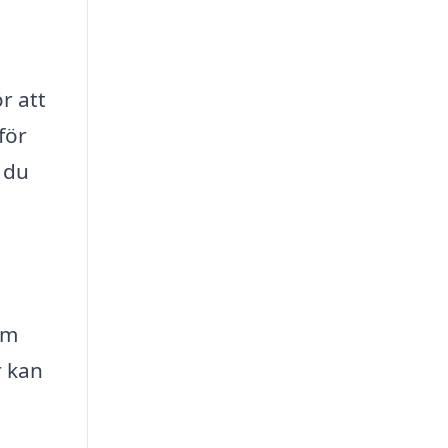
r att
för
 du
om
r kan