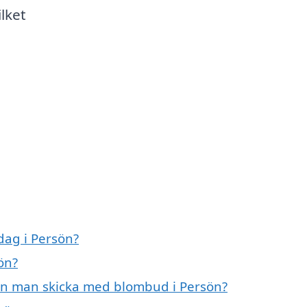
ilket
dag i Persön?
ön?
an man skicka med blombud i Persön?