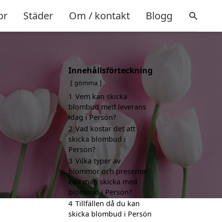
or
Städer
Om / kontakt
Blogg
Innehållsförteckning
gömma
1
Vem kan skicka
blombud med leverans
idag i Persön?
2
Vad kostar det att
skicka blombud i
Persön?
3
Vilka typer av
blommor och presenter
kan man skicka med
blombud i Persön?
4
Tillfällen då du kan
skicka blombud i Persön