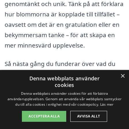
genomtänkt och unik. Tänk på att förklara
hur blommorna är kopplade till tillfället –
oavsett om det är en gratulation eller en
bekymmersam tanke – för att skapa en
mer minnesvärd upplevelse.
Så nästa gång du funderar över vad du
kan göra för den där speciella personen i
×
Denna webbplats använder
ditt liv, kom ihåg att det finns många
cookies
anledningar att skicka blombud i Rengsjö.
Denna webbplats använder cookies för att förbättra
användarupplevelsen. Genom att använda vår webbplats samtycker
Med vår plattform är det enklare än
du till alla cookies i enlighet med vår cookiepolicy.
Läs mer
någonsin att hitta rätt blomsterleverans
ACCEPTERA ALLA
AVVISA ALLT
och göra någon glad. Oavsett vilket