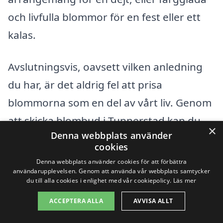
och livfulla blommor för en fest eller ett
kalas.
Avslutningsvis, oavsett vilken anledning
du har, är det aldrig fel att prisa
blommorna som en del av vårt liv. Genom
att skicka blombud i Tunnerstad kan du
×
Denna webbplats använder
hjälpa andra att uppleva dessa små, men
cookies
betydelsefulla stunder av glädje. Tveka
Denna webbplats använder cookies för att förbättra
användarupplevelsen. Genom att använda vår webbplats samtycker
inte att utforska vårt utbud av buketter
du till alla cookies i enlighet med vår cookiepolicy.
Läs mer
och blommor, och skapa din egen helt
ACCEPTERA ALLA
AVVISA ALLT
unika hälsning som kommer att