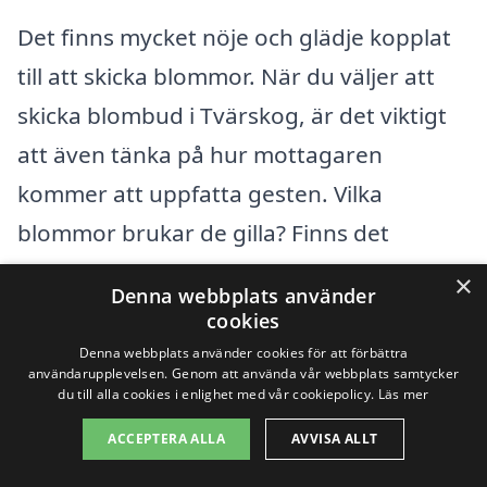
Det finns mycket nöje och glädje kopplat
till att skicka blommor. När du väljer att
skicka blombud i Tvärskog, är det viktigt
att även tänka på hur mottagaren
kommer att uppfatta gesten. Vilka
blommor brukar de gilla? Finns det
specifika färger eller stilar som de
×
Denna webbplats använder
föredrar? Många florister erbjuder
cookies
möjlighet att inkludera kort med
Denna webbplats använder cookies för att förbättra
användarupplevelsen. Genom att använda vår webbplats samtycker
personliga meddelanden, vilket kan göra
du till alla cookies i enlighet med vår cookiepolicy.
Läs mer
gesten ännu mer betydelsefull.
ACCEPTERA ALLA
AVVISA ALLT