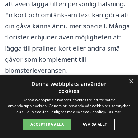
att även lägga till en personlig hälsning.
En kort och omtänksam text kan göra att
din gåva känns ännu mer speciell. Många
florister erbjuder även möjligheten att
lägga till praliner, kort eller andra små
gåvor som komplement till
blomsterleveransen.
×
Denna webbplats använder
Oavsett anledningen, skicka blombud i
cookies
Båtskärsnäs är alltid en fin gest som
Denna webbplats använder cookies för att förbättra
användarupplevelsen. Genom att använda vår webbplats samtycker
kommer att uppskattas av den som tar
du till alla cookies i enlighet med vår cookiepolicy.
Läs mer
emot det. Genom att använda vår
ACCEPTERA ALLA
AVVISA ALLT
plattform kan du enkelt visa din omtanke