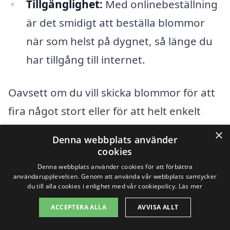
Tillgänglighet:
Med onlinebeställning
är det smidigt att beställa blommor
när som helst på dygnet, så länge du
har tillgång till internet.
Oavsett om du vill skicka blommor för att
fira något stort eller för att helt enkelt
göra någon glad, så kan
skicka blombud
×
Denna webbplats använder
i Filipstad
vara lösningen på ditt behov.
cookies
Plattformen hjälper dig att utforska alla
Denna webbplats använder cookies för att förbättra
användarupplevelsen. Genom att använda vår webbplats samtycker
tillgängliga alternativ och välja den
du till alla cookies i enlighet med vår cookiepolicy.
Läs mer
perfekta buketten för just ditt tillfälle.
ACCEPTERA ALLA
AVVISA ALLT