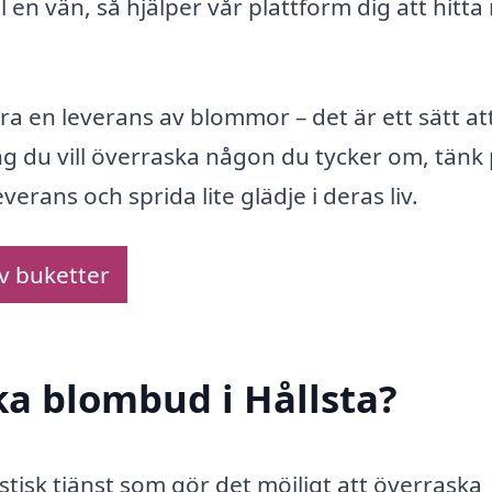
 en vän, så hjälper vår plattform dig att hitta 
ra en leverans av blommor – det är ett sätt att
 du vill överraska någon du tycker om, tänk
erans och sprida lite glädje i deras liv.
av buketter
ka blombud i Hållsta?
stisk tjänst som gör det möjligt att överraska