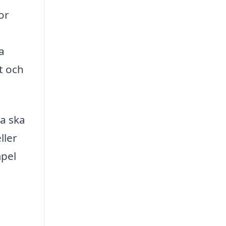
or
a
t och
na ska
ller
mpel