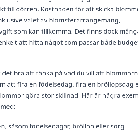
t till dörren. Kostnaden för att skicka blomm
 inklusive valet av blomsterarrangemang,
vgift som kan tillkomma. Det finns dock mång
et enkelt att hitta något som passar både budge
 det bra att tänka på vad du vill att blommor
att fira en födelsedag, fira en bröllopsdag e
 blommor göra stor skillnad. Här är några exe
 med:
en, såsom födelsedagar, bröllop eller sorg.